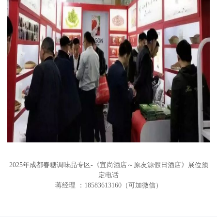
2025年成都春糖调味品专区-《宜尚酒店～原友源假日酒店》展位预
定电话
蒋经理 ：18583613160（可加微信）