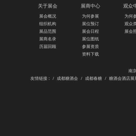
关于展会
展商中心
观众
展会概况
为何参展
为何
组织机构
展位预订
观众
展品范围
展会日程
展会
展商名录
展位图纸
历届回顾
参展资质
资料下载
南京
友情链接 :
成都糖酒会
成都春糖
糖酒会酒店展