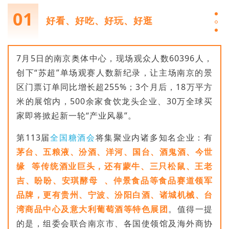
01
好看、好吃、好玩、好逛
7月5日的南京奥体中心，现场观众人数60396人，
创下“苏超”单场观赛人数新纪录，让主场南京的景
区门票订单同比增长超255%；3个月后，18万平方
米的展馆内，500余家食饮龙头企业、30万全球买
家即将掀起新一轮“产业风暴”。
第113届
全国糖酒会
将集聚业内诸多知名企业：有
茅台、五粮液、汾酒、洋河、国台、酒鬼酒、
今世
缘
等传统酒业巨头，还有蒙牛、三只松鼠、王老
吉、盼盼、
安琪酵母
、仲景食品等食品赛道领军
品牌，更有贵州、宁波、汾阳白酒、诸城机械、台
湾商品中心及意大利葡萄酒等特色展团
。值得一提
的是，组委会联合南京市、各国使领馆及海外商协