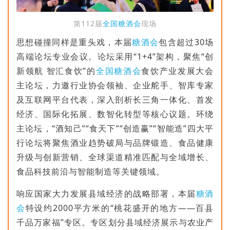
第112届
全国糖酒会
现场
思想碰撞同样是重头戏，本届
糖酒会
包含超过30场
高端论坛专业会议。论坛采用“1+4”架构，聚焦“创
新领航 智汇食饮”的
全国糖酒会
食饮产业发展大会
主论坛，力邀行业协会领袖、企业舵手、智库专家
及互联网平台代表，深入剖析长三角一体化、首发
经济、国际化拓展、数智化转型等核心议题。环绕
主论坛，“酒知己”“食天下”“创造赢”“智能造”四大平
行论坛将聚焦酒业趋势破局与品牌锻造、食品健康
升级与创新营销、全球渠道精准匹配与全域增长、
食品科技前沿与智能制造等关键领域。
响应国家大力发展县域经济的战略部署，本届
糖酒
会
特设约2000平方米的“桃花盛开的地方——百县
千品万家福”专区。专区划分县域经济展示与农业产