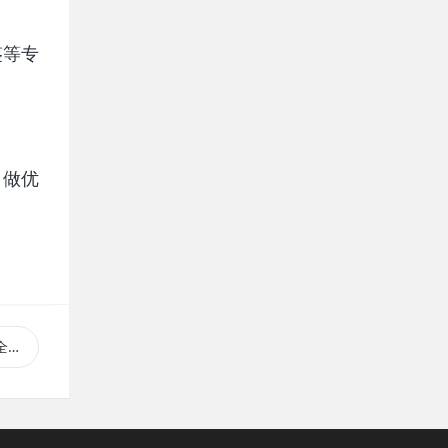
鉴等专
、做优
”