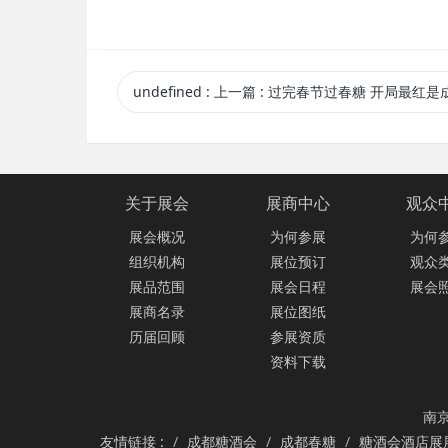
undefined
:
上一篇
: 过完春节过春糖 开局最红是
关于展会
展商中心
观众
展会概况
为何参展
为何
组织机构
展位预订
观众
展品范围
展会日程
展会
展商名录
展位图纸
历届回顾
参展资质
资料下载
南京
友情链接 :
成都糖酒会
成都春糖
糖酒会酒店展