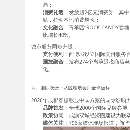
局；
消费礼遇
：发放超2亿元消费券，其中1
贴，拉动本地消费增长；
文化融合
：青羊区“ROCK CANDY
比增长40%。
城市服务同步升级：
支付便利
：西博城设立国际支付服务台
酒旅融合
：发布274个离境退税商店
化。
四、国际跃迁：从区域展会到全球坐标
2026年成都春糖彰显中国方案的国际影响
品牌首发
：全球2000个国际品牌参
政策协同
：成渝双城经济圈建设为联
媒体关注
：796家媒体现场报道，新