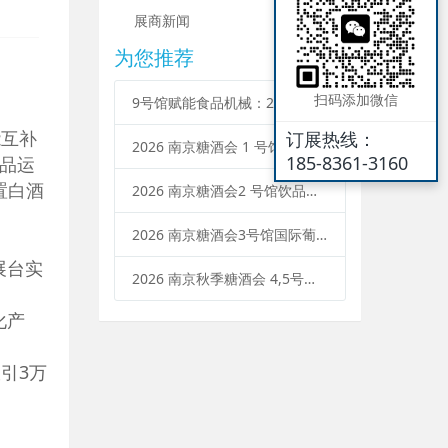
展商新闻
为您推荐
扫码添加微信
9号馆赋能食品机械：2026 南京秋糖参展企业范围与流程升级
能互补
订展热线：
2026 南京糖酒会 1 号馆调味品展区：参展企业范围、展位类型、申请流程
185-8361-3160
展品运
置白酒
2026 南京糖酒会2 号馆饮品及乳制品展区：参展条件、企业范围、报名流程
2026 南京糖酒会3号馆国际葡萄酒及烈酒招商：企业参展范围、报名流程、展位预定
展台实
2026 南京秋季糖酒会 4,5号馆中国名酒企业参展需要什么条件？范围 + 流程
化产
引3万