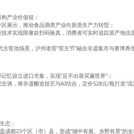
重构产业价值链：
专区展示，推动食品酒类产业向新质生产力转型；
链技术实现限量款扫码验真，消费者可实时追踪原产地信
代古窖池场景，泸州老窖“窖主节”融合非遗集市与赛博养
记忆设立进口市集，实现“足不出蓉买遍世界”；
念酒，将非遗酿造技艺与AI结合，定价528元/瓶打造“流
费生态：
覆盖成都23个区（市）县，形成“城中有展、乡野有景”的全