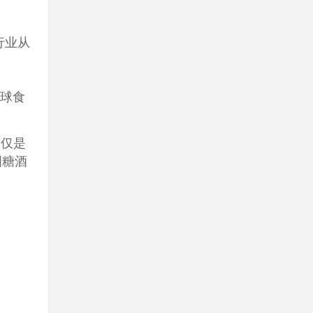
行业从
；
全球食
不仅是
国糖酒