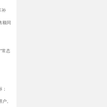
车补
销售额同
”常态
标；
用户。