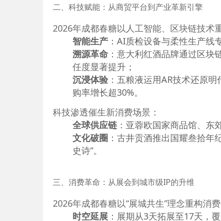
二、科技赋能：从商贸平台到产业革新引擎
2026年成都春糖以人工智能、区块链技术
智能生产
：AI质检设备与柔性生产线
溯源革命
：意大利红酒品牌通过区块
任度显著提升；
沉浸体验
：五粮液运用AR技术还原明
购率增长超30%。
科技渗透催生新消费场景：
全球供应链
：亚蓉欧国家商品馆、东郊
文化破圈
：古井贡酒推出国耀叁拾年纪
史诗”。
三、消费革命：从展会到城市级IP的升维
2026年成都春糖以“展城共生”理念重构消
时空延展
：展期从3天拓展至17天，