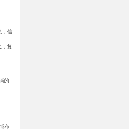
息，信
生，复
淌的
域布