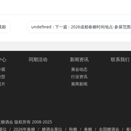
成都
undefined
:
下一篇
: 2026成都春糖时间地点-参展范围-参展优
中心
同期活动
新闻资讯
联系我们
参观
展会动态
类型
行业资讯
照片
展商新闻
糖酒会 版权所有 2008-2025
展位
2026年春糖
糖酒会展位
秋糖
春糖
全国糖酒会
春