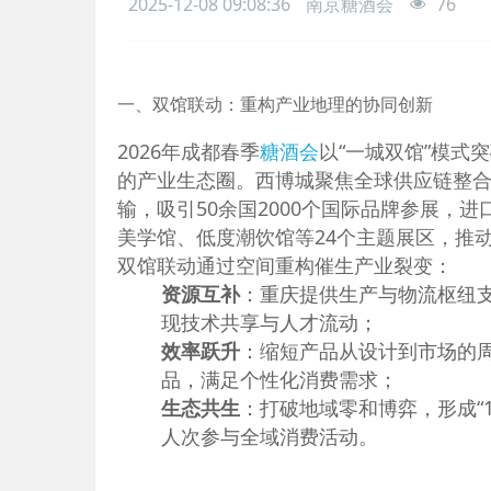
2025-12-08 09:08:36
南京糖酒会
76
一、双馆联动：重构产业地理的协同创新
2026年成都春季
糖酒会
以“一城双馆”模式
的产业生态圈。西博城聚焦全球供应链整合
输，吸引50余国2000个国际品牌参展，
美学馆、低度潮饮馆等24个主题展区，推
双馆联动通过空间重构催生产业裂变：
资源互补
：重庆提供生产与物流枢纽
现技术共享与人才流动；
效率跃升
：缩短产品从设计到市场的
品，满足个性化消费需求；
生态共生
：打破地域零和博弈，形成“1
人次参与全域消费活动。