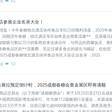
会
62
北酒店参展企业名录大全！
利清盘！今年春糖锦北酒店休闲食品专区已经顺利清盘，2025年
。回顾历年春糖，锦北酒店专区始终是会期客流量**、交易最活
都能吸引数以万计的客商前来洽谈合作，与旁边的西藏饭店、弗
春糖食品区的**流量圈，见证过诸多食企的诞生与崛起，也创造
025成都春糖锦北酒店休闲食品专区入驻企业名录：2025
会
53
会展位预定倒计时，2025成都春糖会黄金展区即将满额
酒商品交易会（以下简称“成都糖酒会”）将于3月25日至27日在成
中国西部国际博览城举行‌。作为第112届糖酒行业盛会，本届成
32.5万平方米，目前已吸引超6000家国内外食品、酒类及相关
度超90%，剩余展位数量告急‌。‌展位预订进入最后冲刺阶段‌本