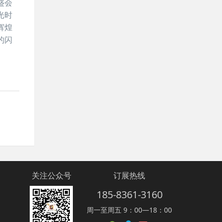
盛会
光时
辉煌
的闪
关注公众号
订展热线
185-8361-3160
周一至周五 9：00—18：00