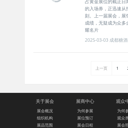
占黄金展位的截止日
的入场券，正迅速从
刻。上一届展会，展
成绩，无疑成为众多
耀名片
2025-03-03
成都糖酒
上一页
1
关于展会
展商中心
观众
展会概况
为何参展
为何
组织机构
展位预订
观众
展品范围
展会日程
展会