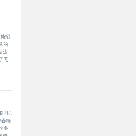
春糖招
跃的
斯达
了无
都世纪
都春糖
企业
届成