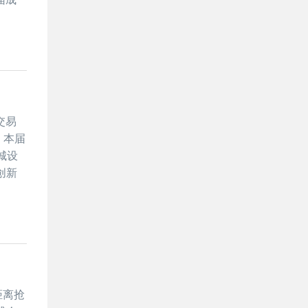
交易
。本届
城设
创新
距离抢