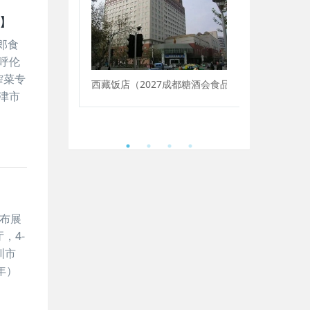
录】
郎食
呼伦
榨菜专
西藏饭店（2027成都糖酒会食品饮料酒店）
锦苑宾馆（2
津市
27成都糖酒会白酒专区酒店）
杆布展
，4-
圳市
年）