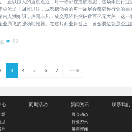
期，正以惊人的速度逼近，每一秒都在提醒着您，这场年度行业
指尖流逝！回首过往，成都糖酒会的每一届展会都堪称行业的高
馆内人潮如织，热闹非凡，成交额轻松突破数百亿元大关，这一
企业腾飞的强劲助推器。在这片商业舞台上，黄金展位就是企业
会
52
2
3
4
5
6
7
下一页
中心
同期活动
新闻资讯
联系我们
参观
展会动态
类型
行业资讯
照片
展商新闻